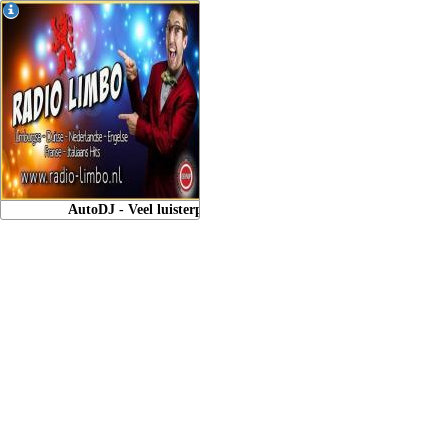
AutoDJ - Veel luisterplezier tijdens onze non-stop